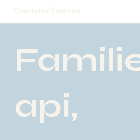
Charlotte Fladvad
Famili
api,