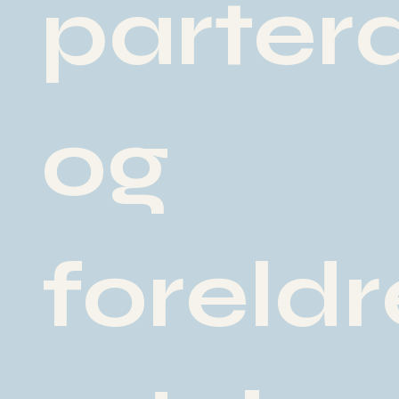
parter
og
foreldr