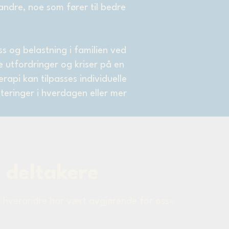
andre, noe som fører til bedre
ss og belastning i familien ved
 utfordringer og kriser på en
rapi kan tilpasses individuelle
teringer i hverdagen eller mer
 deltakere
 til hverandre har vært avgjørende for oss»