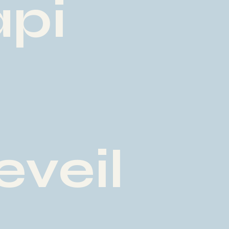
api
eveil