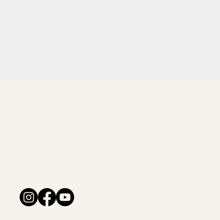
Charlotte Fladvad
Yoga - Terapi - Kreativ formidling
Socials