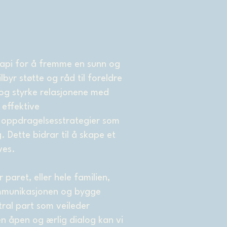
erapi for å fremme en sunn og
byr støtte og råd til foreldre
 og styrke relasjonene med
 effektive
g oppdragelsesstrategier som
 Dette bidrar til å skape et
ves.
 paret, eller hele familien,
ommunikasjonen og bygge
ral part som veileder
 åpen og ærlig dialog kan vi