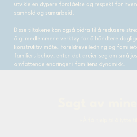
utvikle en dypere forståelse og respekt for hver
samhold og samarbeid.
Disse tiltakene kan også bidra til å redusere stre
å gi medlemmene verktøy for å håndtere daglige
konstruktiv måte. Foreldreveiledning og familiete
familiers behov, enten det dreier seg om små jus
omfattende endringer i familiens dynamikk.
Sagt av mine
«Å få hjelp til å lytte