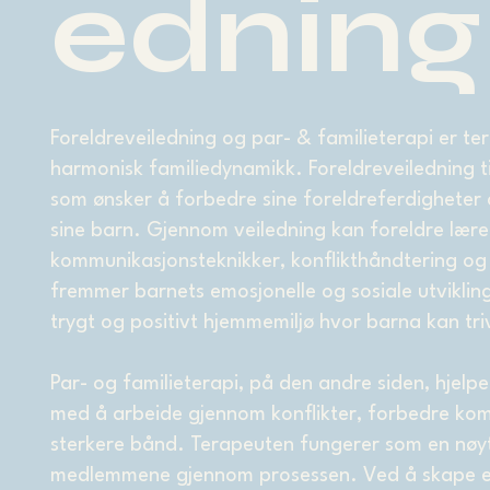
edning
Foreldreveiledning og par- & familieterapi er t
harmonisk familiedynamikk. Foreldreveiledning til
som ønsker å forbedre sine foreldreferdigheter
sine barn. Gjennom veiledning kan foreldre lære
kommunikasjonsteknikker, konflikthåndtering o
fremmer barnets emosjonelle og sosiale utvikling.
trygt og positivt hjemmemiljø hvor barna kan tri
Par- og familieterapi, på den andre siden, hjelper
med å arbeide gjennom konflikter, forbedre k
sterkere bånd. Terapeuten fungerer som en nøyt
medlemmene gjennom prosessen. Ved å skape en